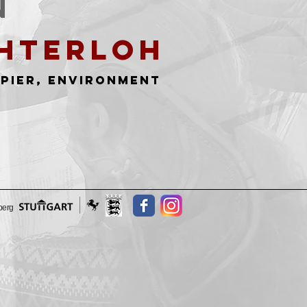
n
chterloh
pier, Environment
berg