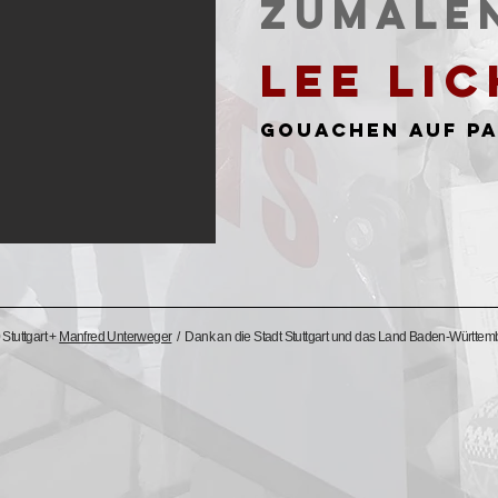
Zumale
Lee Li
Gouachen auf Pa
Stuttgart +
Manfred Unterweger
/ Dank an die Stadt Stuttgart und das Land Baden-Württem