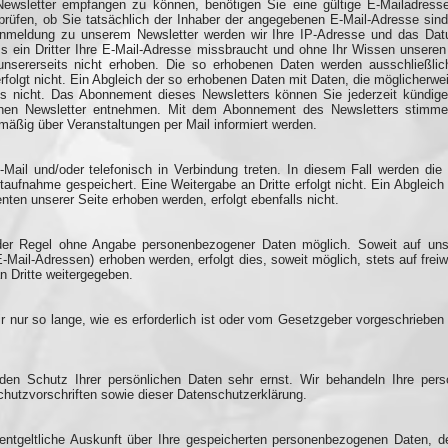
wsletter empfangen zu können, benötigen Sie eine gültige E-Mailadresse
rüfen, ob Sie tatsächlich der Inhaber der angegebenen E-Mail-Adresse si
er Anmeldung zu unserem Newsletter werden wir Ihre IP-Adresse und das Da
ss ein Dritter Ihre E-Mail-Adresse missbraucht und ohne Ihr Wissen unseren
unsererseits nicht erhoben. Die so erhobenen Daten werden ausschließli
erfolgt nicht. Ein Abgleich der so erhobenen Daten mit Daten, die möglicher
lls nicht. Das Abonnement dieses Newsletters können Sie jederzeit kündige
lnen Newsletter entnehmen. Mit dem Abonnement des Newsletters stimme
mäßig über Veranstaltungen per Mail informiert werden.
E-Mail und/oder telefonisch in Verbindung treten. In diesem Fall werden 
aufnahme gespeichert. Eine Weitergabe an Dritte erfolgt nicht. Ein Abgleich
en unserer Seite erhoben werden, erfolgt ebenfalls nicht.
 der Regel ohne Angabe personenbezogener Daten möglich. Soweit auf un
-Mail-Adressen) erhoben werden, erfolgt dies, soweit möglich, stets auf frei
n Dritte weitergegeben.
nur so lange, wie es erforderlich ist oder vom Gesetzgeber vorgeschrieben 
den Schutz Ihrer persönlichen Daten sehr ernst. Wir behandeln Ihre per
hutzvorschriften sowie dieser Datenschutzerklärung.
nentgeltliche Auskunft über Ihre gespeicherten personenbezogenen Daten, 