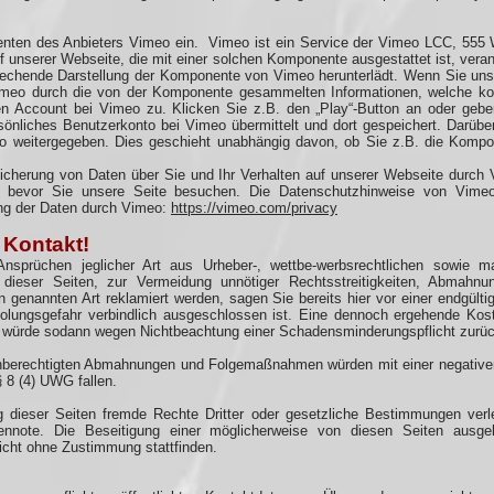
enten des Anbieters Vimeo ein. Vimeo ist ein Service der Vimeo LCC, 555 
 unserer Webseite, die mit einer solchen Komponente ausgestattet ist, ver
rechende Darstellung der Komponente von Vimeo herunterlädt. Wenn Sie uns
Vimeo durch die von der Komponente gesammelten Informationen, welche ko
hen Account bei Vimeo zu. Klicken Sie z.B. den „Play“-Button an oder ge
sönliches Benutzerkonto bei Vimeo übermittelt und dort gespeichert. Darüber
o weitergegeben. Dies geschieht unabhängig davon, ob Sie z.B. die Kom
cherung von Daten über Sie und Ihr Verhalten auf unserer Webseite durch
 bevor Sie unsere Seite besuchen. Die Datenschutzhinweise von Vimeo 
ng der Daten durch Vimeo:
https://vimeo.com/privacy
ontakt!​
sprüchen jeglicher Art aus Urheber-, wettbe-werbsrechtlichen sowie mar
er dieser Seiten, zur Vermeidung unnötiger Rechtsstreitigkeiten, Abma
 genannten Art reklamiert werden, sagen Sie bereits hier vor einer endgülti
holungsgefahr verbindlich ausgeschlossen ist. Eine dennoch ergehende Ko
würde sodann wegen Nichtbeachtung einer Schadensminderungspflicht zurü
nberechtigten Abmahnungen und Folgemaßnahmen würden mit einer negativen
 8 (4) UWG fallen.
g dieser Seiten fremde Rechte Dritter oder gesetzliche Bestimmungen verle
nnote. Die Beseitigung einer möglicherweise von diesen Seiten ausge
nicht ohne Zustimmung stattfinden.