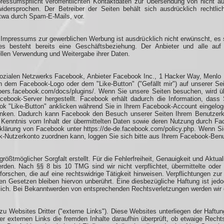
ssumspflicht veröffentlichten Kontaktdaten zur Übersendung von nicht au
 widersprochen. Der Betreiber der Seiten behält sich ausdrücklich rechtlic
wa durch Spam-E-Mails, vor.​
mpressums zur gewerblichen Werbung ist ausdrücklich nicht erwünscht, es s
der es besteht bereits eine Geschäftsbeziehung. Der Anbieter und alle a
llen Verwendung und Weitergabe ihrer Daten.​
ozialen Netzwerks Facebook, Anbieter Facebook Inc., 1 Hacker Way, Menlo Pa
 dem Facebook-Logo oder dem "Like-Button" ("Gefällt mir") auf unserer Sei
lopers.facebook.com/docs/plugins/. Wenn Sie unsere Seiten besuchen, wird ü
book-Server hergestellt. Facebook erhält dadurch die Information, dass S
 "Like-Button" anklicken während Sie in Ihrem Facebook-Account eingeloggt
linken. Dadurch kann Facebook den Besuch unserer Seiten Ihrem Benutzerk
e Kenntnis vom Inhalt der übermittelten Daten sowie deren Nutzung durch Fa
erklärung von Facebook unter https://de-de.facebook.com/policy.php. Wenn 
-Nutzerkonto zuordnen kann, loggen Sie sich bitte aus Ihrem Facebook-Benu
rößtmöglicher Sorgfalt erstellt. Für die Fehlerfreiheit, Genauigkeit und Aktua
en. Nach §§ 8 bis 10 TMG sind wir nicht verpflichtet, übermittelte oder 
schen, die auf eine rechtswidrige Tätigkeit hinweisen. Verpflichtungen zu
n Gesetzen bleiben hiervon unberührt. Eine diesbezügliche Haftung ist jed
lich. Bei Bekanntwerden von entsprechenden Rechtsverletzungen werden wir 
 Websites Dritter ("externe Links"). Diese Websites unterliegen der Haftung
er externen Links die fremden Inhalte daraufhin überprüft, ob etwaige Rec