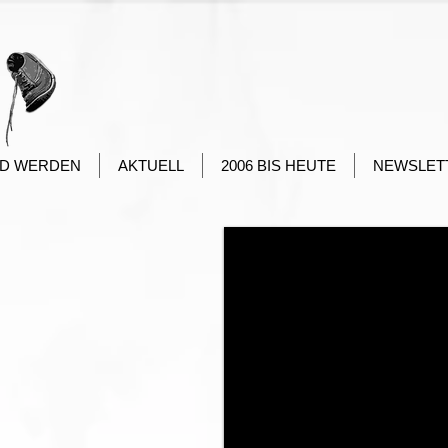
ED WERDEN
AKTUELL
2006 BIS HEUTE
NEWSLET
 zu Websites Dritter ("externe
n der Haftung der jeweiligen
r erstmaligen Verknüpfung der
araufhin überprüft, ob etwaige
em Zeitpunkt waren keine
r hat keinerlei Einfluss auf die
 auf die Inhalte der verknüpften
s bedeutet nicht, dass sich der
Link liegenden Inhalte zu eigen
ernen Links ist für den Anbieter