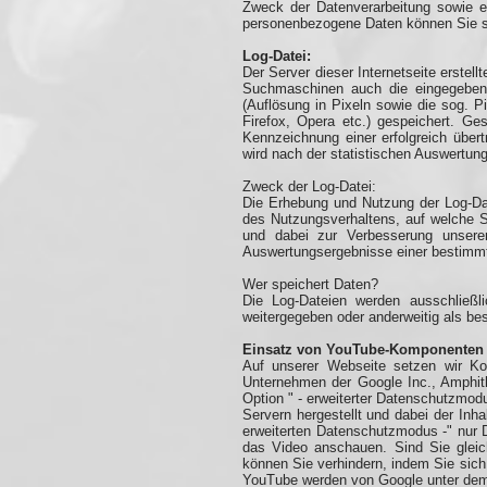
Zweck der Datenverarbeitung sowie e
personenbezogene Daten können Sie si
Log-Datei:
Der Server dieser Internetseite erstel
Suchmaschinen auch die eingegebene
(Auflösung in Pixeln sowie die sog. P
Firefox, Opera etc.) gespeichert. G
Kennzeichnung einer erfolgreich über
wird nach der statistischen Auswertun
Zweck der Log-Datei:
Die Erhebung und Nutzung der Log-Dat
des Nutzungsverhaltens, auf welche S
und dabei zur Verbesserung unserer
Auswertungsergebnisse einer bestimm
Wer speichert Daten?
Die Log-Dateien werden ausschließl
weitergegeben oder anderweitig als be
Einsatz von YouTube-Komponenten 
Auf unserer Webseite setzen wir 
Unternehmen der Google Inc., Amphith
Option " - erweiterter Datenschutzmodu
Servern hergestellt und dabei der Inha
erweiterten Datenschutzmodus -" nur 
das Video anschauen. Sind Sie gleic
können Sie verhindern, indem Sie sic
YouTube werden von Google unter dem 