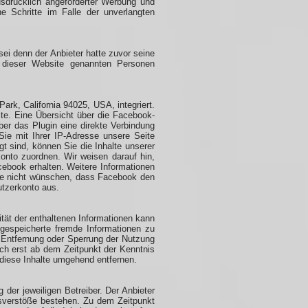
sdrücklich angeforderter Werbung und
he Schritte im Falle der unverlangten
ei denn der Anbieter hatte zuvor seine
uf dieser Website genannten Personen
rk, California 94025, USA, integriert.
te. Eine Übersicht über die Facebook-
ber das Plugin eine direkte Verbindung
ie mit Ihrer IP-Adresse unsere Seite
 sind, können Sie die Inhalte unserer
onto zuordnen. Wir weisen darauf hin,
cebook erhalten. Weitere Informationen
Sie nicht wünschen, dass Facebook den
tzerkonto aus.
lität der enthaltenen Informationen kann
gespeicherte fremde Informationen zu
r Entfernung oder Sperrung der Nutzung
och erst ab dem Zeitpunkt der Kenntnis
diese Inhalte umgehend entfernen.
 der jeweiligen Betreiber. Der Anbieter
htsverstöße bestehen. Zu dem Zeitpunkt