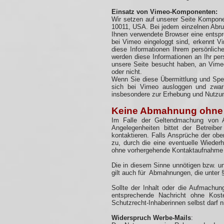
Einsatz von Vimeo-Komponenten:
Wir setzen auf unserer Seite Kompon
10011, USA. Bei jedem einzelnen Abruf
Ihnen verwendete Browser eine entsp
bei Vimeo eingeloggt sind, erkennt 
diese Informationen Ihrem persönlic
werden diese Informationen an Ihr per
unsere Seite besucht haben, an Vime
oder nicht.
Wenn Sie diese Übermittlung und Spei
sich bei Vimeo ausloggen und zwar
insbesondere zur Erhebung und Nutzu
Keine Abmahnung ohne K
Im Falle der Geltendmachung von An
Angelegenheiten bittet der Betreib
kontaktieren. Falls Ansprüche der oben
zu, durch die eine eventuelle Wieder
ohne vorhergehende Kontaktaufnahme 
Die in diesem Sinne unnötigen bzw. u
gilt auch für Abmahnungen, die unter §
Sollte der Inhalt oder die Aufmachun
entsprechende Nachricht ohne Koste
Schutzrecht-Inhaberinnen selbst darf 
Widerspruch Werbe-Mails
:​