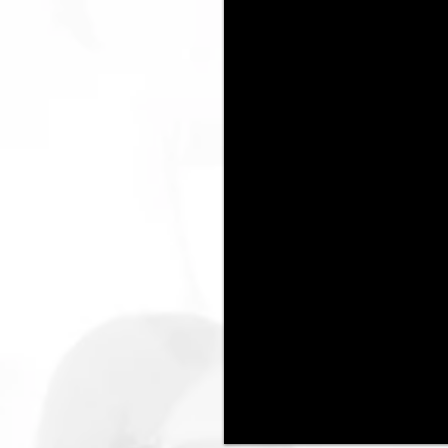
verstöße nicht zumutbar. Bei
jedoch derartige externe Links
bseite bleibt allein beim Autor,
n. Eine Vervielfältigung oder
umenten, Videosequenzen und
ung nicht gestattet.
 Internetpräsenz:
ung von zeitgenössischer Kunst
dere verwirklicht werden durch
, Tagungen und Vorträgen,
h und unmittelbar gemeinnützige
977, ist selbstlos tätig und
schaftliche Zwecke.
TH
!
NK
eger
(Undi
+i
) /