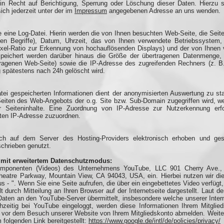
in Recht auf Berichtigung, Sperrung oder Löschung dieser Daten. Hierz
ch jederzeit unter der im
Impressum
angegebenen Adresse an uns wenden.
lte eine Log-Datei. Hierin werden die von Ihnen besuchten Web-Seite, die Se
n Begriffe), Datum, Uhrzeit, das von Ihnen verwendete Betriebssystem
ixel-Ratio zur Erkennung von hochauflösenden Displays) und der von Ihnen 
espeichert werden darüber hinaus die Größe der übertragenen Datenmenge,
tragenen Web-Seite) sowie die IP-Adresse des zugreifenden Rechners (z. 
g spätestens nach 24h gelöscht wird.
ei gespeicherten Informationen dient der anonymisierten Auswertung zu st
eiten des Web-Angebots der o.g. Site bzw. Sub-Domain zugegriffen wird, w
 Seiteninhalte. Eine Zuordnung von IP-Adresse zur Nutzerkennung erfol
ten IP-Adresse zuzuordnen.
ich auf dem Server des Hosting-Providers elektronisch erhoben und gesp
schrieben genutzt.
mit erweitertem Datenschutzmodus:
Komponenten (Videos) des Unternehmens YouTube, LLC 901 Cherry Ave.
eatre Parkway, Mountain View, CA 94043, USA, ein. Hierbei nutzen wir di
s - ". Wenn Sie eine Seite aufrufen, die über ein eingebettetes Video verfüg
lt durch Mitteilung an Ihren Browser auf der Internetseite dargestellt. Lau
Daten an den YouTube-Server übermittelt, insbesondere welche unserer Inter
hzeitig bei YouTube eingeloggt, werden diese Informationen Ihrem Mitglie
h vor dem Besuch unserer Website von Ihrem Mitgliedskonto abmelden. Weit
folgenden Link bereitgestellt:
https://www.google.de/intl/de/policies/privacy/