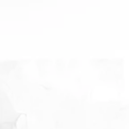
ohne konkrete Hinweise auf Rechts
Kenntnis von Rechtsverstößen werden 
unverzüglich gelöscht.
Urheberrecht:
Das Copyright für die Inhalte dieser We
bzw. den jeweiligen Künstler/-inne
Verwendung von Grafiken, Tondok
Texten ist ohne ausdrückliche Zustimm
Verantwortlich für die Inhalte dieser
Zero Arts e.V.
Ostendstraße 16
70190 Stuttgart
AG Stuttgart VR 720195
1. Zweck des Vereins
ist die Förder
und deren Entwicklung.
2. Dieser Satzungszweck soll insbeson
a) die Organisation von Ausstellungen
b) Projekt- und Werkstattarbeit,
c) Vereinseigene Veröffentlichungen
3. Der Verein verfolgt ausschliesslic
Zwecke im Sinne des § 52 Abs. AO 1
verfolgt nicht in erster Linie eigenwirt
©
+ Realisation:
Manfred Unterw