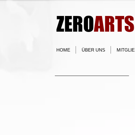
ZERO
ARTS
HOME
ÜBER UNS
MITGLI
Im
pressum
Haftungshinweis ( externe Links):
Diese Website enthält Verknüpfungen
Links"). Diese Websites unterliege
Betreiber. Der Anbieter hat bei de
externen Links die fremden Inhalte d
Rechtsverstöße bestehen. Zu d
Rechtsverstöße ersichtlich. Der Anbiete
aktuelle und zukünftige Gestaltung und
Seiten. Das Setzen von externen Link
Anbieter die hinter dem Verweis oder 
macht. Eine ständige Kontrolle der ext