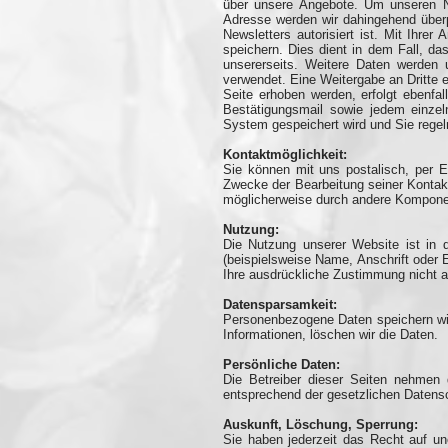
über unsere Angebote. Um unseren Ne
Adresse werden wir dahingehend überp
Newsletters autorisiert ist. Mit Ihr
speichern. Dies dient in dem Fall, da
unsererseits. Weitere Daten werden 
verwendet. Eine Weitergabe an Dritte 
Seite erhoben werden, erfolgt ebenfa
Bestätigungsmail sowie jedem einze
System gespeichert wird und Sie regel
Kontaktmöglichkeit:
Sie können mit uns postalisch, per 
Zwecke der Bearbeitung seiner Kontakt
möglicherweise durch andere Komponent
Nutzung:
Die Nutzung unserer Website ist in
(beispielsweise Name, Anschrift oder E
Ihre ausdrückliche Zustimmung nicht a
Datensparsamkeit:
Personenbezogene Daten speichern wir 
Informationen, löschen wir die Daten.
Persönliche Daten:
Die Betreiber dieser Seiten nehmen 
entsprechend der gesetzlichen Datensc
Auskunft, Löschung, Sperrung:
Sie haben jederzeit das Recht auf u