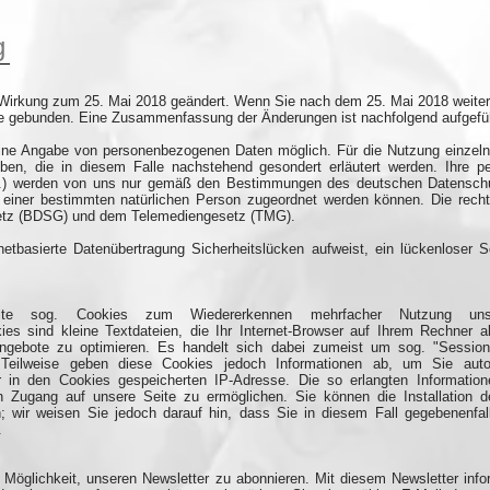
g
 Wirkung zum 25. Mai 2018 geändert. Wenn Sie nach dem 25. Mai 2018 weiter
nie gebunden. Eine Zusammenfassung der Änderungen ist nachfolgend aufgefüh
eine Angabe von personenbezogenen Daten möglich. Für die Nutzung einzeln
ben, die in diesem Falle nachstehend gesondert erläutert werden. Ihre
.ä.) werden von uns nur gemäß den Bestimmungen des deutschen Datenschut
 einer bestimmten natürlichen Person zugeordnet werden können. Die rech
setz (BDSG) und dem Telemediengesetz (TMG).
netbasierte Datenübertragung Sicherheitslücken aufweist, ein lückenloser S
te sog. Cookies zum Wiedererkennen mehrfacher Nutzung uns
kies sind kleine Textdateien, die Ihr Internet-Browser auf Ihrem Rechner a
 Angebote zu optimieren. Es handelt sich dabei zumeist um sog. "Sessi
Teilweise geben diese Cookies jedoch Informationen ab, um Sie aut
r in den Cookies gespeicherten IP-Adresse. Die so erlangten Informati
en Zugang auf unsere Seite zu ermöglichen. Sie können die Installation 
n; wir weisen Sie jedoch darauf hin, dass Sie in diesem Fall gegebenenfal
.
e Möglichkeit, unseren Newsletter zu abonnieren. Mit diesem Newsletter inf