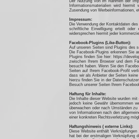
Der Nutzung von im Rahmen der Impre
Informationsmaterialien wird hiermit
Zusendung von Werbeinformationen, et
Impressum:
Die Verwendung der Kontaktdaten des I
schriftliche Einwilligung erteilt o
widersprechen hiermit jeder kommerzie
Facebook-Plugins (Like-Button):
Auf unseren Seiten sind Plugins des s
Die Facebook-Plugins erkennen Sie an
Plugins finden Sie hier: https://deve
zwischen Ihrem Browser und dem Face
besucht haben. Wenn Sie den Facebook
Seiten auf Ihrem Facebook-Profil ver
dass wir als Anbieter der Seiten kein
hierzu finden Sie in der Datenschutz
Besuch unserer Seiten Ihrem Facebook
Haftung für Inhalte:
Die Inhalte dieser Website wurden mit g
jedoch keine Gewähr übernommen werd
überwachen oder nach Umständen zu for
von Informationen nach den allgemeine
einer konkreten Rechtsverletzung mög
Haftungshinweis ( externe Links):
Diese Website enthält Verknüpfungen zu
hat bei der erstmaligen Verknüpfung d