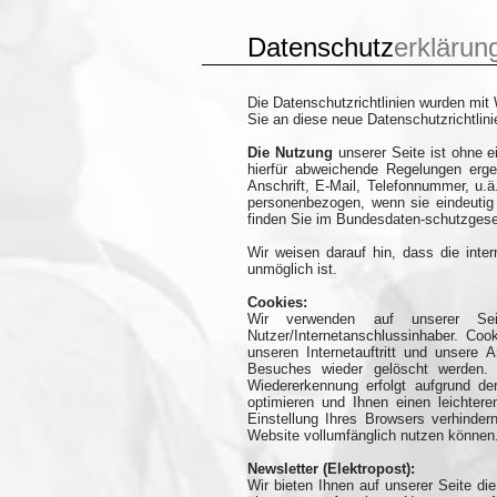
D
atenschutz
erklärun
Die Datenschutzrichtlinien wurden mit
Sie an diese neue Datenschutzrichtli
Die Nutzung
unserer Seite ist ohne 
hierfür abweichende Regelungen erge
Anschrift, E-Mail, Telefonnummer, u
personenbezogen, wenn sie eindeutig
finden Sie im Bundesdaten-schutzge
Wir weisen darauf hin, dass die inter
unmöglich ist.
Cookies:
Wir verwenden auf unserer Sei
Nutzer/Internetanschlussinhaber. Coo
unseren Internetauftritt und unsere
Besuches wieder gelöscht werden. 
Wiedererkennung erfolgt aufgrund de
optimieren und Ihnen einen leichter
Einstellung Ihres Browsers verhinder
Website vollumfänglich nutzen können
Newsletter (Elektropost):
Wir bieten Ihnen auf unserer Seite di