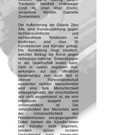
Trautwein, Manfred Unterweger
(Undi
+i
), Ursel Voigt (Donn),
Jacqueline Wanner, Gabrielle
Zimmermann
Der Aufforderung der Galerie Zero
Arts, eine Kunstausstellung gegen
rechtspopulistische und
rechtsextreme Tendenzen zu
bestücken, sind über 30
Künstlerinnen und Künstler gefolgt.
Die Ausstellung zeigt plastisch,
welchen Beitrag die Kunst gegen
rechtspopu-listische Entwicklungen
in der Gesellschaft leisten kann.
Dem in seinen negativen Aus-
wirkungen auf das öffentliche
Gedankengut nun auch fest in
unserer Parteienlandschaft
etablierten rechten Menschenbild
wird eine tiefe Menschlichkeit
entgegengesetzt, die einschließend
und nicht ausgrenzend ist, die vom
Individuum ausgeht und
universalistisch ist. Die
Verletzlichkeit des Menschen wird
der Unmenschlichkeit des
Fremdenhasses ent-gegengesetzt.
Dabei bleiben die Künstler-innen
und Künstler nicht allgemein,
sondern spüren rechtem
Gedankengut nach, benen-nen