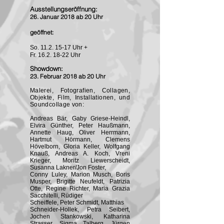
Ausstellungseröffnung:
26. Januar 2018 ab 20 Uhr
geöffnet:
So.
11.2. 15-17
Uhr +
r
Fr.
16.2. 18-22
Uh
Showdown:
23. Februar 2018 ab 20 Uhr
Malerei, Fotografien, Collagen,
Objekte, Film, Installationen, und
Soundcollage von:
A
ndreas Bär, Gaby Griese-Heindl,
Elvira Günther, Peter Haußmann,
Annette Haug, Oliver Herrmann,
Hartmut Hörmann, Clemens
Hövelborn, Gloria Keller, Wolfgang
Knauß, Andreas A. Koch, Vreni
Krieger, Moritz Liewerscheidt,
Susanna Lakner/Jon Foster,
Conny Luley, Marion Musch, Boris
Musper, Brigitte Neufeldt, Patrizia
Otte, Regine Richter, Maria Grazia
Sacchitelli, Rüdiger
Scheiffele, Peter Schmidt, Matthias
Schneider-Hollek, Petra Seibert,
Jochen Stankowski, Katharina
Strasser, Sigma Talberg, Jürgen